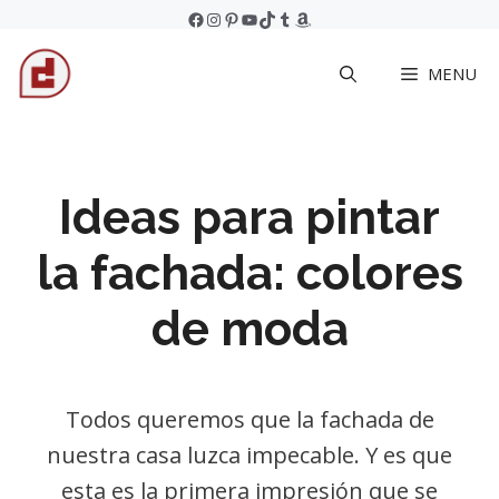
Skip
Facebook
Instagram
Pinterest
YouTube
TikTok
Tumblr
Amazon
to
MENU
content
Ideas para pintar
la fachada: colores
de moda
Todos queremos que la fachada de
nuestra casa luzca impecable. Y es que
esta es la primera impresión que se