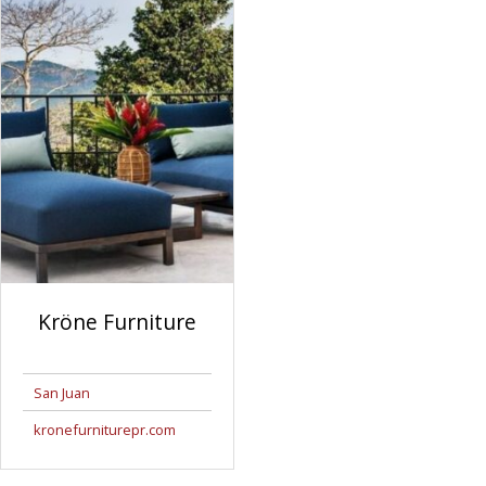
Kröne Furniture
San Juan
kronefurniturepr.com