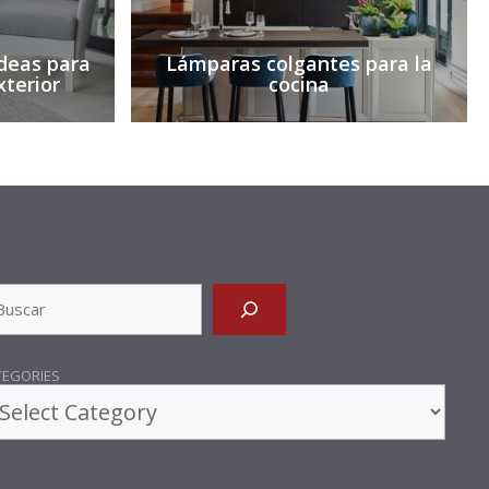
 Ideas para
Lámparas colgantes para la
xterior
cocina
ARCH
TEGORIES