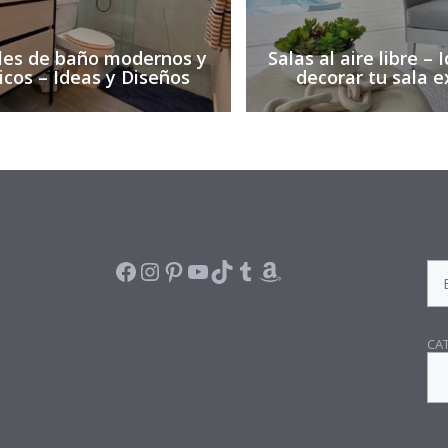
es de baño modernos y
Salas al aire libre –
icos – Ideas y Diseños
decorar tu sala e
FACEBOOK
INSTAGRAM
PINTEREST
YOUTUBE
TIKTOK
TUMBLR
AMAZON
SE
CA