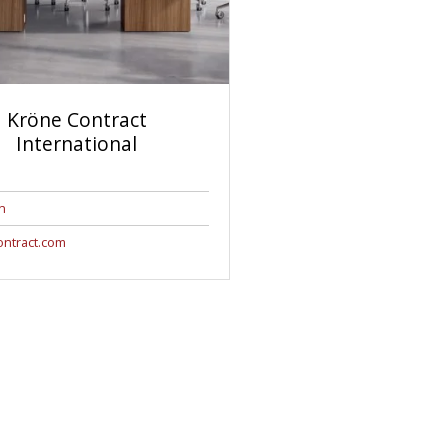
Kröne Contract
International
n
ontract.com