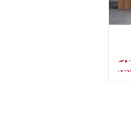
San Jua
kronec