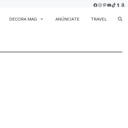
Facebook
Instagram
Pinterest
YouTube
TikTok
Tumb
Am
DECORA MAG
ANÚNCIATE
TRAVEL