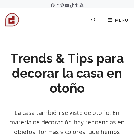
Skip
Facebook
Instagram
Pinterest
YouTube
TikTok
Tumblr
Amazon
to
MENU
content
Trends & Tips para
decorar la casa en
otoño
La casa también se viste de otoño. En
materia de decoración hay tendencias en
objetos, formas y colores, que hemos