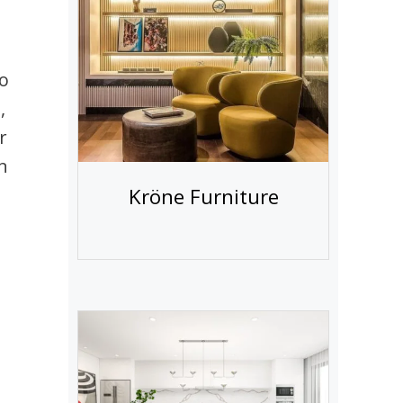
o
,
r
n
Kröne Furniture