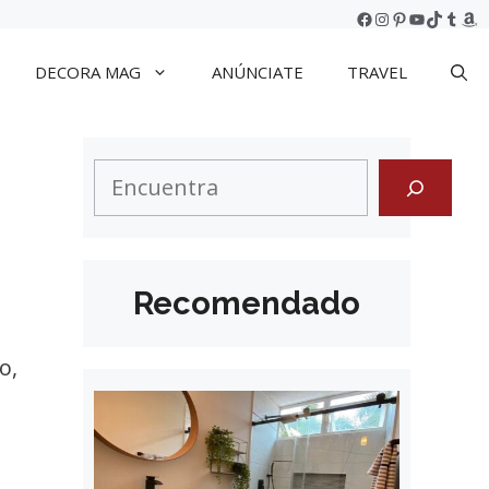
Facebook
Instagram
Pinterest
YouTube
TikTok
Tumb
Am
DECORA MAG
ANÚNCIATE
TRAVEL
Search
Recomendado
o,