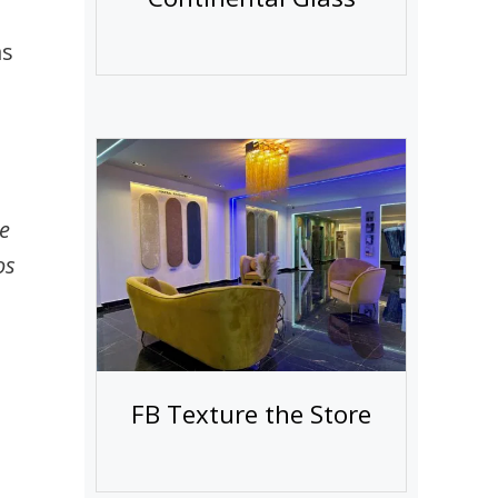
as
ue
os
FB Texture the Store