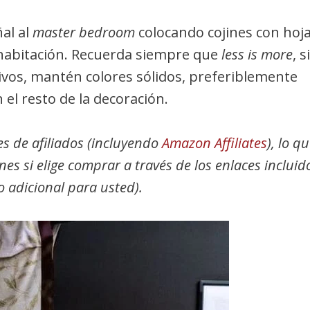
al al
master bedroom
colocando cojines con hoj
 habitación. Recuerda siempre que
less is more
, si
tivos, mantén colores sólidos, preferiblemente
 el resto de la decoración.
es de afiliados (incluyendo
Amazon Affiliates
), lo q
es si elige comprar a través de los enlaces incluid
o adicional para usted).