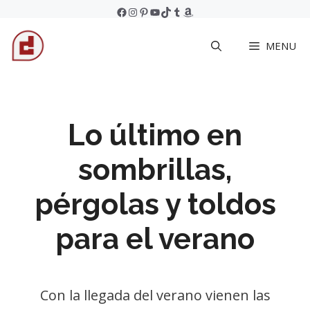
Skip
Facebook
Instagram
Pinterest
YouTube
TikTok
Tumblr
Amazon
to
MENU
content
Lo último en
sombrillas,
pérgolas y toldos
para el verano
Con la llegada del verano vienen las