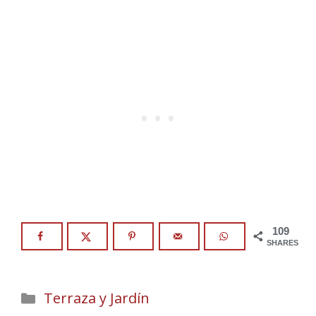
109
SHARES
Categories
Terraza y Jardín