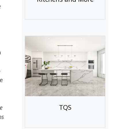
e
a
ó
e
TQS
ue
os