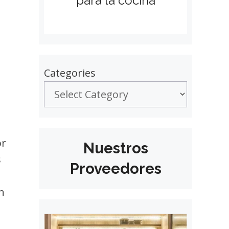
para la cocina
Categories
or
Nuestros
s
Proveedores
n