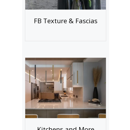
FB Texture & Fascias
n
Kitchens and More