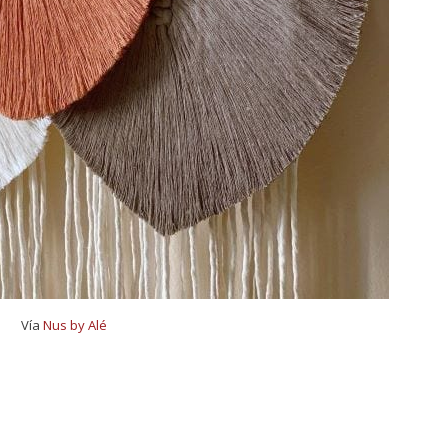
Vía
Nus by Alé