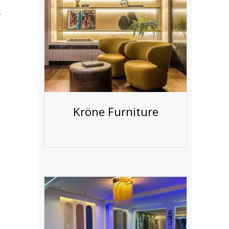
s
Kröne Furniture