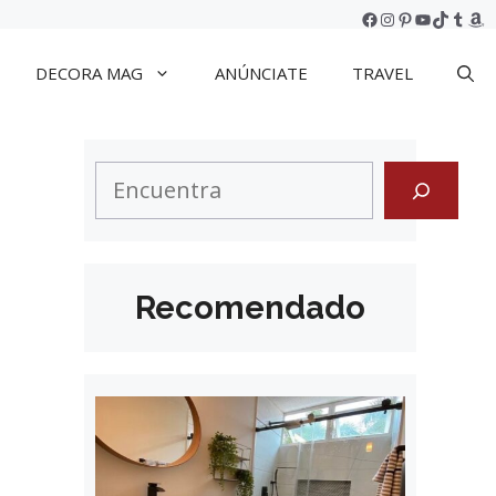
Facebook
Instagram
Pinterest
YouTube
TikTok
Tumb
Am
DECORA MAG
ANÚNCIATE
TRAVEL
Search
:
Recomendado