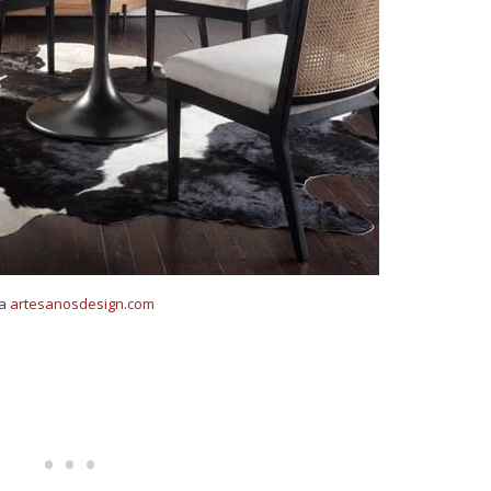
ía
artesanosdesign.com