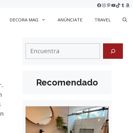
Facebook
Instagram
Pinterest
YouTube
TikTok
Tumb
Am
DECORA MAG
ANÚNCIATE
TRAVEL
Search
Recomendado
.
n
s
en