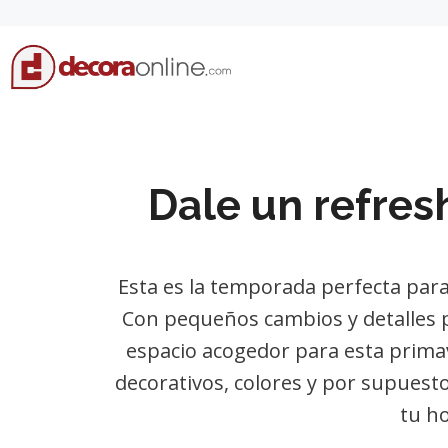
Skip
to
content
Dale un refres
Esta es la temporada perfecta par
Con pequeños cambios y detalles 
espacio acogedor para esta primav
decorativos, colores y por supuesto
tu ho