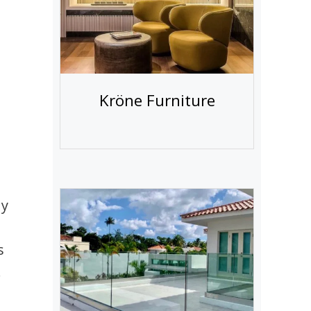
n
Kröne Furniture
 y
o
s
!