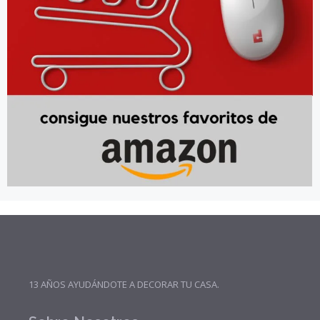
13 AÑOS AYUDÁNDOTE A DECORAR TU CASA.