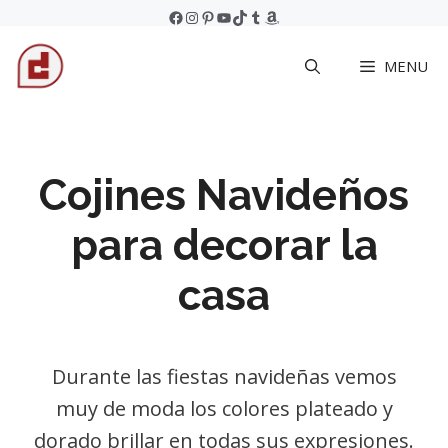
Skip
Facebook
Instagram
Pinterest
YouTube
TikTok
Tumblr
Amazon
to
MENU
content
Cojines Navideños
para decorar la
casa
Durante las fiestas navideñas vemos
muy de moda los colores plateado y
dorado brillar en todas sus expresiones.