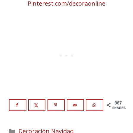
Pinterest.com/decoraonline
967
SHARES
Categories
Decoración Navidad