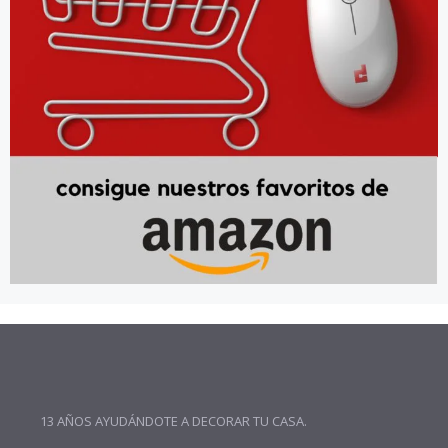
13 AÑOS AYUDÁNDOTE A DECORAR TU CASA.