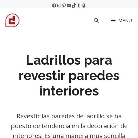
Skip
Facebook
Instagram
Pinterest
YouTube
TikTok
Tumblr
Amazon
to
MENU
content
Ladrillos para
revestir paredes
interiores
Revestir las paredes de ladrillo se ha
puesto de tendencia en la decoración de
interiores. Es una manera muy sencilla