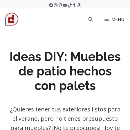
Skip
Facebook
Instagram
Pinterest
YouTube
TikTok
Tumblr
Amazon
to
MENU
content
Ideas DIY: Muebles
de patio hechos
con palets
¿Quieres tener tus exteriores listos para
el verano, pero no tienes presupuesto
para muebles? ¡No te preocupes! Hoy te