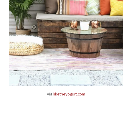
Vía
liketheyogurt.com