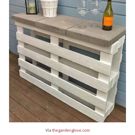
Vía
thegardenglove.com