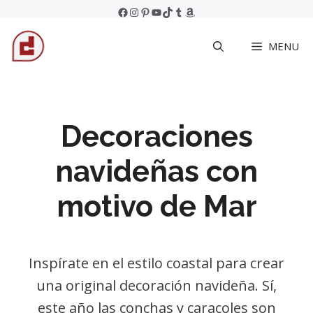
Skip
Facebook
Instagram
Pinterest
YouTube
TikTok
Tumblr
Amazon
to
MENU
content
Decoraciones
navideñas con
motivo de Mar
Inspírate en el estilo coastal para crear
una original decoración navideña. Sí,
este año las conchas y caracoles son