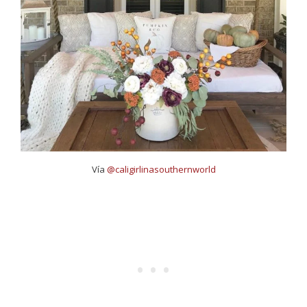
Vía
@caligirlinasouthernworld