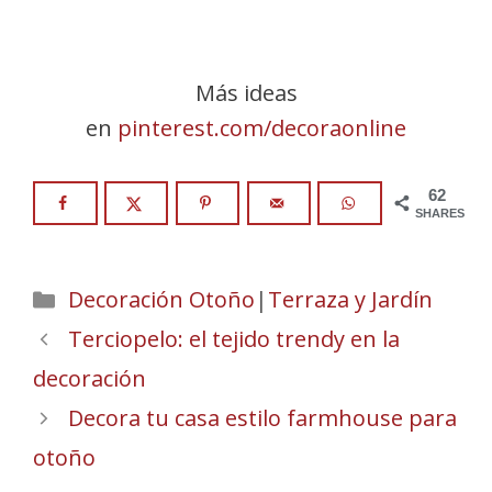
Más ideas
en
pinterest.com/decoraonline
62
SHARES
Categories
Decoración Otoño
|
Terraza y Jardín
Terciopelo: el tejido trendy en la
decoración
Decora tu casa estilo farmhouse para
otoño