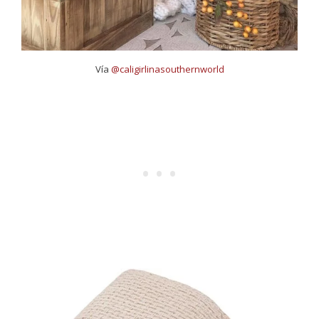
Vía
@caligirlinasouthernworld