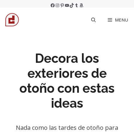
Skip
Facebook
Instagram
Pinterest
YouTube
TikTok
Tumblr
Amazon
to
MENU
content
Decora los
exteriores de
otoño con estas
ideas
Nada como las tardes de otoño para