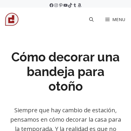
Skip
Facebook
Instagram
Pinterest
YouTube
TikTok
Tumblr
Amazon
to
MENU
content
Cómo decorar una
bandeja para
otoño
Siempre que hay cambio de estación,
pensamos en cómo decorar la casa para
la temporada. Y la realidad es que no