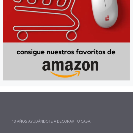
13 AÑOS AYUDÁNDOTE A DECORAR TU CASA.