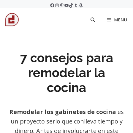
Skip
Facebook
Instagram
Pinterest
YouTube
TikTok
Tumblr
Amazon
to
MENU
content
7 consejos para
remodelar la
cocina
Remodelar los gabinetes de cocina
es
un proyecto serio que conlleva tiempo y
dinero. Antes de involucrarte en este