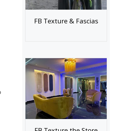
FB Texture & Fascias
n
o
FB Texture the Store