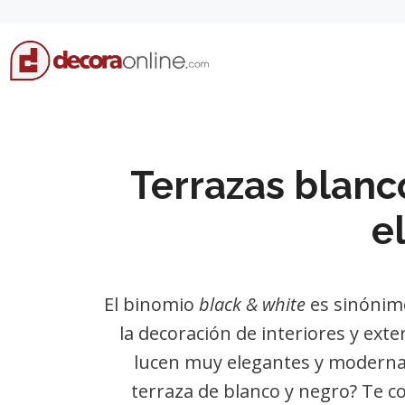
Skip
to
content
Terrazas blanc
e
El binomio
black & white
es sinónimo
la decoración de interiores y exte
lucen muy elegantes y modernas
terraza de blanco y negro? Te c