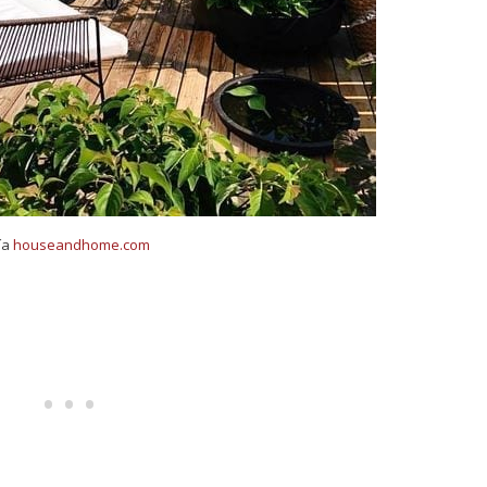
ía
houseandhome.com