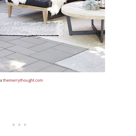
ía
themerrythought.com