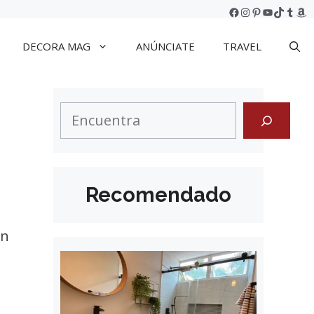
Facebook
Instagram
Pinterest
YouTube
TikTok
Tumb
Am
DECORA MAG
ANÚNCIATE
TRAVEL
Search
Recomendado
en