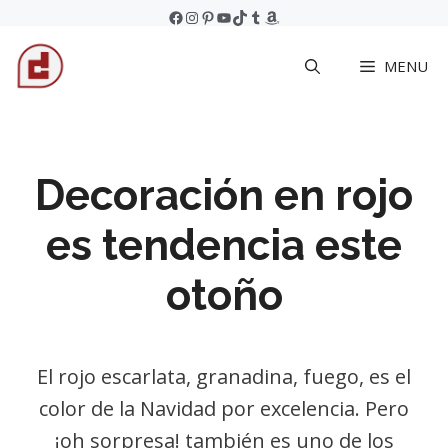
Skip
Facebook
Instagram
Pinterest
YouTube
TikTok
Tumblr
Amazon
to
MENU
content
Decoración en rojo
es tendencia este
otoño
El rojo escarlata, granadina, fuego, es el
color de la Navidad por excelencia. Pero
¡oh sorpresa! también es uno de los