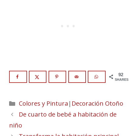
92
SHARES
Categories
Colores y Pintura
|
Decoración Otoño
De cuarto de bebé a habitación de
niño