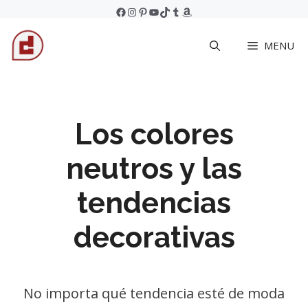
Skip
Facebook
Instagram
Pinterest
YouTube
TikTok
Tumblr
Amazon
to
MENU
content
Los colores
neutros y las
tendencias
decorativas
No importa qué tendencia esté de moda