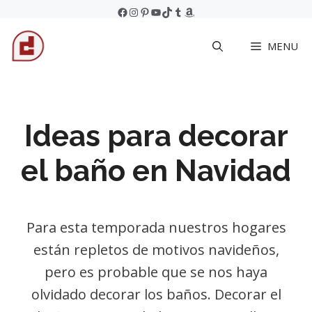
Skip
Facebook
Instagram
Pinterest
YouTube
TikTok
Tumblr
Amazon
to
MENU
content
Ideas para decorar
el baño en Navidad
Para esta temporada nuestros hogares
están repletos de motivos navideños,
pero es probable que se nos haya
olvidado decorar los baños. Decorar el