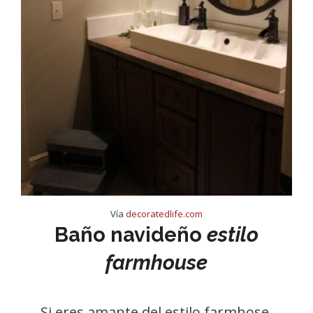
Vía
decoratedlife.com
Baño navideño
estilo
farmhouse
Si eres amante del estilo farmhose,