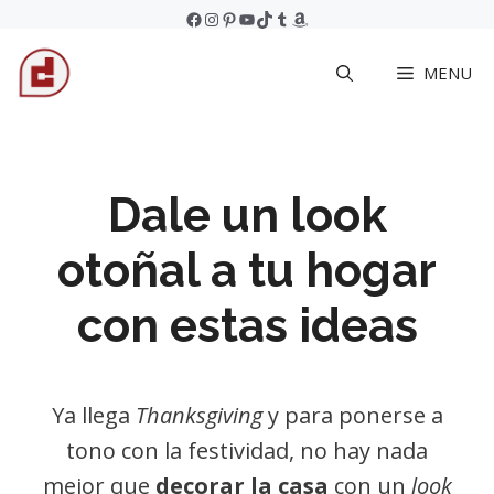
Skip
Facebook
Instagram
Pinterest
YouTube
TikTok
Tumblr
Amazon
to
MENU
content
Dale un look
otoñal a tu hogar
con estas ideas
Ya llega
Thanksgiving
y para ponerse a
tono con la festividad, no hay nada
mejor que
decorar la casa
con un
look