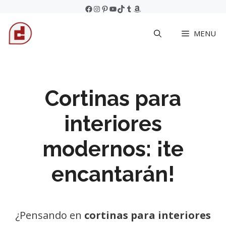
Skip
Facebook
Instagram
Pinterest
YouTube
TikTok
Tumblr
Amazon
to
MENU
content
Cortinas para
interiores
modernos: ¡te
encantarán!
¿Pensando en
cortinas para interiores