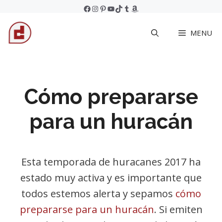
Skip
Facebook
Instagram
Pinterest
YouTube
TikTok
Tumblr
Amazon
to
MENU
content
Cómo prepararse
para un huracán
Esta temporada de huracanes 2017 ha
estado muy activa y es importante que
todos estemos alerta y sepamos
cómo
prepararse para un huracán
. Si emiten