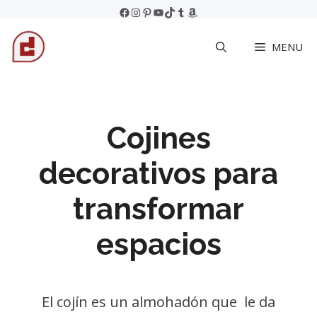
Skip
Facebook
Instagram
Pinterest
YouTube
TikTok
Tumblr
Amazon
to
MENU
content
Cojines
decorativos para
transformar
espacios
El cojín es un almohadón que le da