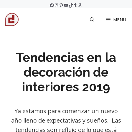
Skip
Facebook
Instagram
Pinterest
YouTube
TikTok
Tumblr
Amazon
to
MENU
content
Tendencias en la
decoración de
interiores 2019
Ya estamos para comenzar un nuevo
año lleno de expectativas y sueños. Las
tendencias son reflejo de lo que está